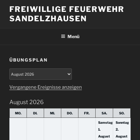
Zum
FREIWILLIGE FEUERWEHR
Inhalt
SANDELZHAUSEN
springen
Menü
ÜBUNGSPLAN
Auswahl
des
Monats
Vergangene Ereignisse anzeigen
August 2026
MO.
DI.
MI.
DO.
FR.
SA.
SO.
Samstag
Sonntag
1.
2.
August
August