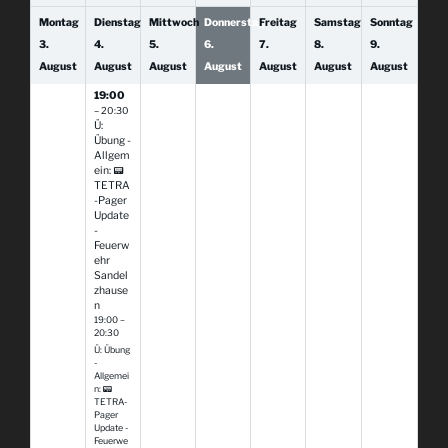
Montag
Dienstag
Mittwoch
Donnerstag
Freitag
Samstag
Sonntag
3.
4.
5.
6.
7.
8.
9.
August
August
August
August
August
August
August
19:00
– 20:30
Ü:
Übung -
Allgem
ein: 📟
TETRA
-Pager
Update
-
Feuerw
ehr
Sandel
zhause
n
19:00 –
20:30
Ü: Übung
-
Allgemei
n: 📟
TETRA-
Pager
Update -
Feuerwe