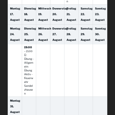
n
Montag
Dienstag
Mittwoch
Donnerstag
Freitag
Samstag
Sonntag
17.
18.
19.
20.
21.
22.
23.
August
August
August
August
August
August
August
Montag
Dienstag
Mittwoch
Donnerstag
Freitag
Samstag
Sonntag
24.
25.
26.
27.
28.
29.
30.
August
August
August
August
August
August
August
19:00
– 21:00
Ü:
Übung -
Allgem
ein:
Übung
Aktiv -
Feuerw
ehr
Sandel
zhause
n
Montag
31.
August