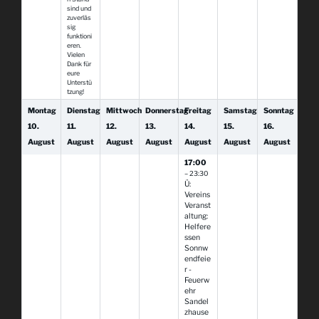
sind und
zuverläs
sig
funktioni
eren.
Vielen
Dank für
eure
Unterstü
tzung!
Montag
Dienstag
Mittwoch
Donnerstag
Freitag
Samstag
Sonntag
10.
11.
12.
13.
14.
15.
16.
August
August
August
August
August
August
August
17:00
– 23:30
Ü:
Vereins
Veranst
altung:
Helfere
ssen
Sonnw
endfeie
r -
Feuerw
ehr
Sandel
zhause